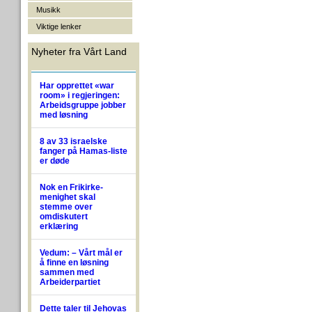
Musikk
Viktige lenker
Nyheter fra Vårt Land
Har opprettet «war
room» i regjeringen:
Arbeidsgruppe jobber
med løsning
8 av 33 israelske
fanger på Hamas-liste
er døde
Nok en Frikirke-
menighet skal
stemme over
omdiskutert
erklæring
Vedum: – Vårt mål er
å finne en løsning
sammen med
Arbeiderpartiet
Dette taler til Jehovas