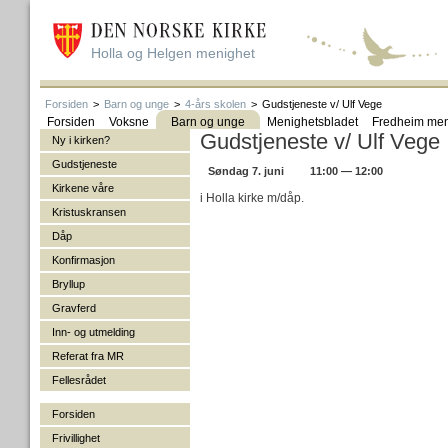
Holla og Helgen menighet
Forsiden
>
Barn og unge
>
4-års skolen
>
Gudstjeneste v/ Ulf Vege
Forsiden
Voksne
Barn og unge
Menighetsbladet
Fredheim men
Gudstjeneste v/ Ulf Vege
Ny i kirken?
Gudstjeneste
Søndag 7. juni
11:00 — 12:00
Kirkene våre
i Holla kirke m/dåp.
Kristuskransen
Dåp
Konfirmasjon
Bryllup
Gravferd
Inn- og utmelding
Referat fra MR
Fellesrådet
Forsiden
Frivillighet