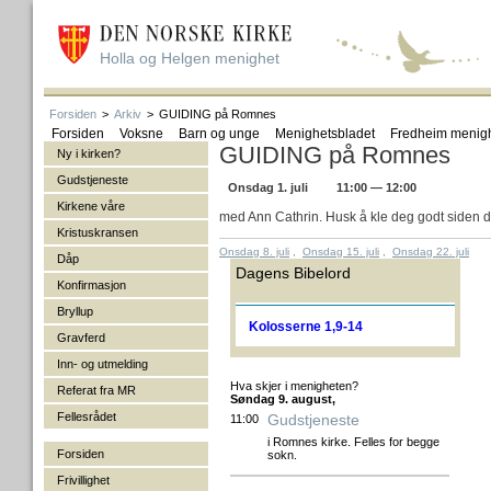
Holla og Helgen menighet
Forsiden
>
Arkiv
>
GUIDING på Romnes
Forsiden
Voksne
Barn og unge
Menighetsbladet
Fredheim menig
GUIDING på Romnes
Ny i kirken?
Gudstjeneste
Onsdag 1. juli
11:00 — 12:00
Kirkene våre
med Ann Cathrin. Husk å kle deg godt siden de
Kristuskransen
Onsdag 8. juli
,
Onsdag 15. juli
,
Onsdag 22. juli
Dåp
Dagens Bibelord
Konfirmasjon
Bryllup
Kolosserne 1,9-14
Gravferd
Inn- og utmelding
Hva skjer i menigheten?
Referat fra MR
Søndag 9. august,
Fellesrådet
Gudstjeneste
11:00
i Romnes kirke. Felles for begge
Forsiden
sokn.
Frivillighet