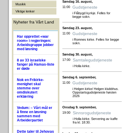
Søndag 16. august,
Musikk
Gudstjeneste
11:00
Viktige lenker
i Flåbygd kyrkje. Felles for
begge sokn.
Nyheter fra Vårt Land
Søndag 23. august,
Gudstjeneste
11:00
Har opprettet «war
i Romnes kirke. Felles for begge
room» i regjeringen:
sokn.
Arbeidsgruppe jobber
med løsning
Søndag 30. august,
Samtalegudstjeneste
17:00
8 av 33 israelske
fanger på Hamas-liste
i Holla kirke.
er døde
Søndag 6. september,
Nok en Frikirke-
Gudstjeneste
11:00
menighet skal
stemme over
i Helgen kirke/ Helgen klubbhus.
omdiskutert
Oppstartsgudstjeneste høsten
2026
erklæring
Onsdag 9. september,
Vedum: – Vårt mål er
å finne en løsning
Sinnsrogudstjeneste
19:00
sammen med
i Holla kirke. Servering av kaffe
Arbeiderpartiet
fra kl. 18:30.
Dette taler til Jehovas