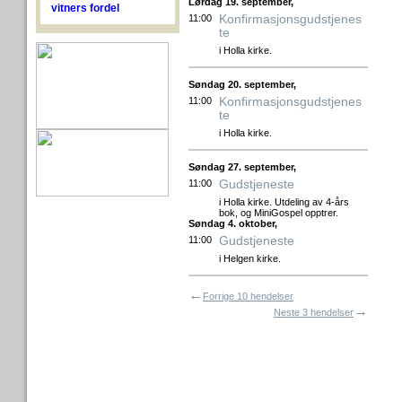
Lørdag 19. september,
vitners fordel
Konfirmasjonsgudstjenes
11:00
te
i Holla kirke.
Søndag 20. september,
Konfirmasjonsgudstjenes
11:00
te
i Holla kirke.
Søndag 27. september,
Gudstjeneste
11:00
i Holla kirke. Utdeling av 4-års
bok, og MiniGospel opptrer.
Søndag 4. oktober,
Gudstjeneste
11:00
i Helgen kirke.
←
Forrige 10 hendelser
→
Neste 3 hendelser