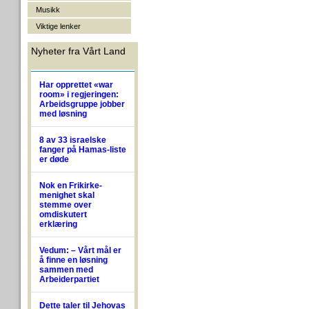
Musikk
Viktige lenker
Nyheter fra Vårt Land
Har opprettet «war
room» i regjeringen:
Arbeidsgruppe jobber
med løsning
8 av 33 israelske
fanger på Hamas-liste
er døde
Nok en Frikirke-
menighet skal
stemme over
omdiskutert
erklæring
Vedum: – Vårt mål er
å finne en løsning
sammen med
Arbeiderpartiet
Dette taler til Jehovas