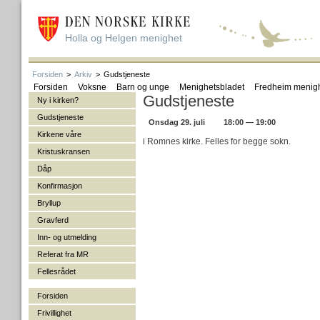
Holla og Helgen menighet
Forsiden
>
Arkiv
>
Gudstjeneste
Forsiden
Voksne
Barn og unge
Menighetsbladet
Fredheim menig
Gudstjeneste
Ny i kirken?
Gudstjeneste
Onsdag 29. juli
18:00 — 19:00
Kirkene våre
i Romnes kirke. Felles for begge sokn.
Kristuskransen
Dåp
Konfirmasjon
Bryllup
Gravferd
Inn- og utmelding
Referat fra MR
Fellesrådet
Forsiden
Frivillighet