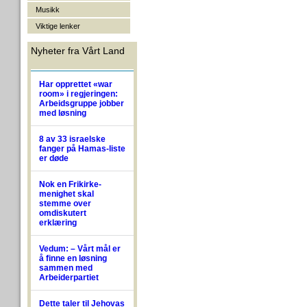
Musikk
Viktige lenker
Nyheter fra Vårt Land
Har opprettet «war
room» i regjeringen:
Arbeidsgruppe jobber
med løsning
8 av 33 israelske
fanger på Hamas-liste
er døde
Nok en Frikirke-
menighet skal
stemme over
omdiskutert
erklæring
Vedum: – Vårt mål er
å finne en løsning
sammen med
Arbeiderpartiet
Dette taler til Jehovas