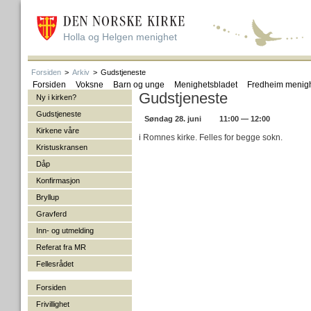
Holla og Helgen menighet
Forsiden
>
Arkiv
>
Gudstjeneste
Forsiden
Voksne
Barn og unge
Menighetsbladet
Fredheim menig
Gudstjeneste
Ny i kirken?
Gudstjeneste
Søndag 28. juni
11:00 — 12:00
Kirkene våre
i Romnes kirke. Felles for begge sokn.
Kristuskransen
Dåp
Konfirmasjon
Bryllup
Gravferd
Inn- og utmelding
Referat fra MR
Fellesrådet
Forsiden
Frivillighet