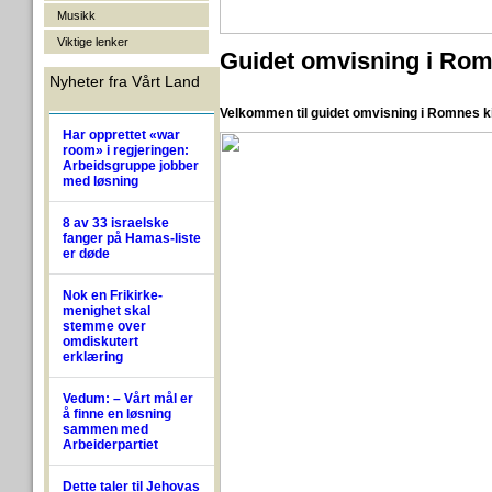
Musikk
Viktige lenker
Guidet omvisning i Rom
Nyheter fra Vårt Land
Velkommen til guidet omvisning i Romnes 
Har opprettet «war
room» i regjeringen:
Arbeidsgruppe jobber
med løsning
8 av 33 israelske
fanger på Hamas-liste
er døde
Nok en Frikirke-
menighet skal
stemme over
omdiskutert
erklæring
Vedum: – Vårt mål er
å finne en løsning
sammen med
Arbeiderpartiet
Dette taler til Jehovas