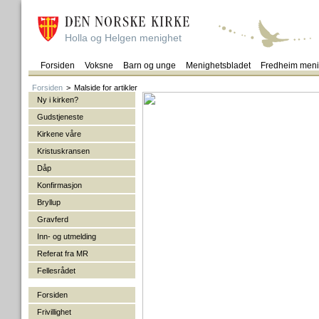
Holla og Helgen menighet
Forsiden
Voksne
Barn og unge
Menighetsbladet
Fredheim meni
Forsiden
>
Malside for artikler
Ny i kirken?
Gudstjeneste
Kirkene våre
Kristuskransen
Dåp
Konfirmasjon
Bryllup
Gravferd
Inn- og utmelding
Referat fra MR
Fellesrådet
Forsiden
Frivillighet