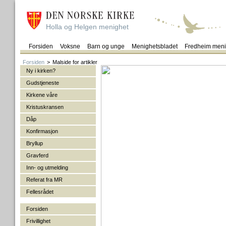
Holla og Helgen menighet
Forsiden
Voksne
Barn og unge
Menighetsbladet
Fredheim meni
Forsiden
>
Malside for artikler
Ny i kirken?
Gudstjeneste
Kirkene våre
Kristuskransen
Dåp
Konfirmasjon
Bryllup
Gravferd
Inn- og utmelding
Referat fra MR
Fellesrådet
Forsiden
Frivillighet