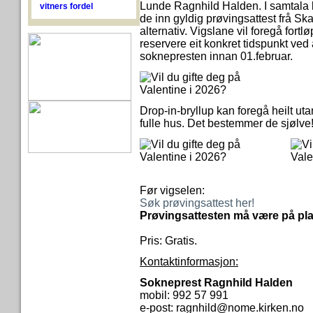
Lunde Ragnhild Halden. I samtala 
vitners fordel
de inn gyldig prøvingsattest
frå Ska
alternativ. Vigslane vil foregå for
reservere eit konkret tidspunkt ved 
soknepresten innan 01.februar.
Drop-in-bryllup kan foregå heilt uta
fulle hus. Det bestemmer de sjølve
Før vigselen:
Søk prøvingsattest her!
Prøvingsattesten må være på plas
Pris: Gratis.
Kontaktinformasjon:
Sokneprest Ragnhild Halden
mobil: 992 57 991
e-post: ragnhild@nome.kirken.no