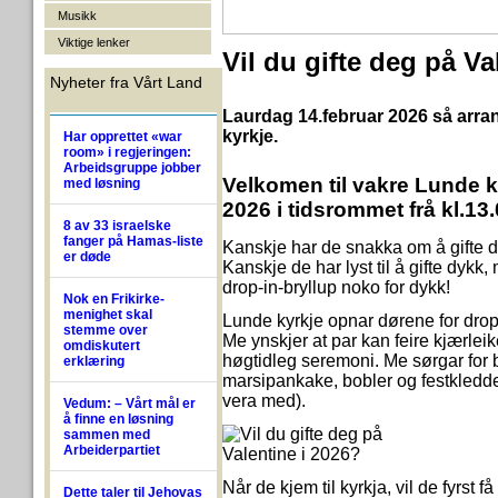
Musikk
Viktige lenker
Vil du gifte deg på V
Nyheter fra Vårt Land
Laurdag 14.februar 2026 så arran
kyrkje.
Har opprettet «war
room» i regjeringen:
Arbeidsgruppe jobber
Velkomen til vakre Lunde ky
med løsning
2026 i tidsrommet frå kl.13
8 av 33 israelske
fanger på Hamas-liste
Kanskje har de snakka om å gifte dyk
er døde
Kanskje de har lyst til å gifte dykk
drop-in-bryllup noko for dykk!
Nok en Frikirke-
menighet skal
Lunde kyrkje opnar dørene for drop
stemme over
Me ynskjer at par kan feire kjærlei
omdiskutert
høgtidleg seremoni. Me sørgar for b
erklæring
marsipankake, bobler og festkledde 
vera med).
Vedum: – Vårt mål er
å finne en løsning
sammen med
Arbeiderpartiet
Når de kjem til kyrkja, vil de fyrst 
Dette taler til Jehovas